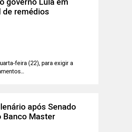
o governo Lula em
l de remédios
ta-feira (22), para exigir a
mentos...
plenário após Senado
o Banco Master