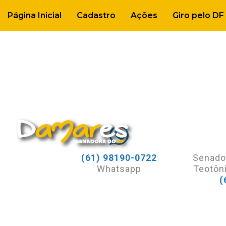
TAG
Página Inicial
Cadastro
Ações
Giro pelo DF
(61) 98190-0722
Senado
Whatsapp
Teotôni
(