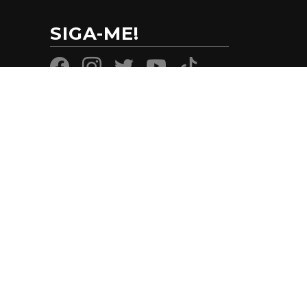
SIGA-ME!
CONTATO
SENADO FEDERAL ANEXO 2 ALA
TEOTÔNIO VILELA GABINETE 04
(61) 3303-3265
SEN.DAMARESALVES@SENADO.LEG
.BR