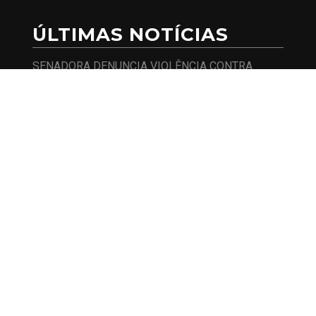
ÚLTIMAS NOTÍCIAS
SENADORA DENUNCIA VIOLÊNCIA CONTRA
AGENTES DE SAÚDE INDÍGENA E COBRA
SEGURANÇA
SENADORA QUER SABER SE HOUVE FALHA DO
GOVERNO NA PREVENÇÃO A FRAUDE DE
CLONAGEM DE BENEFÍCIOS SOCIAIS
GOVERNO LULA É ALVO DO SENADO POR RISCO
DE SUPERENDIVIDAMENTO DAS FAMÍLIAS COM
PROGRAMA DE CRÉDITO PARA REFORMAS