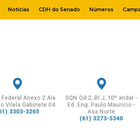
Notícias
CDH do Senado
Números
Campa
 Federal Anexo 2 Ala
SQN Qd 2, Bl J, 10º andar -
o Vilela Gabinete 04
Ed. Eng. Paulo Mauricio -
61) 3303-3265
Asa Norte
(61) 3273-5340