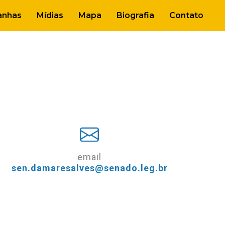
nhas
Mídias
Mapa
Biografia
Contato
email
sen.damaresalves@senado.leg.br