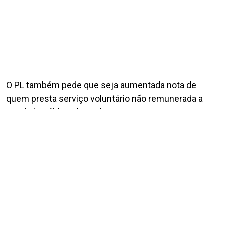
O PL também pede que seja aumentada nota de
quem presta serviço voluntário não remunerada a
entidade pública de qualquer natureza ou a
instituição privada sem fins lucrativos.
O objetivo é seguir o exemplo de outros países e,
dessa forma, incentiva o serviço voluntário no Brasil.