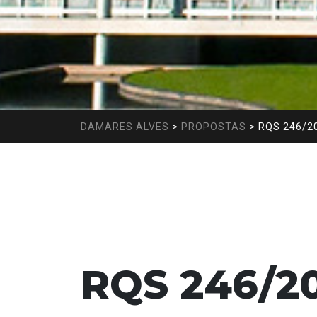
DAMARES ALVES
>
PROPOSTAS
>
RQS 246/2
RQS 246/2