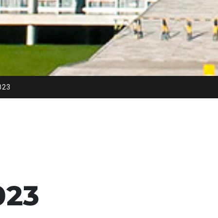
023
023