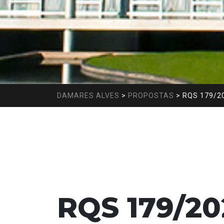
DAMARES ALVES
>
PROPOSTAS
>
RQS 179/2
RQS 179/20