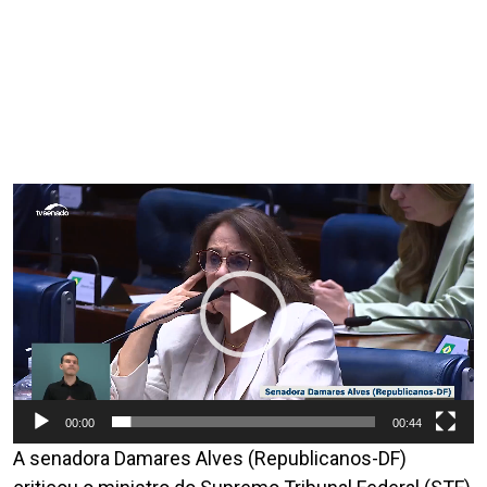
Tocador
de
vídeo
00:00
00:44
A senadora Damares Alves (Republicanos-DF)