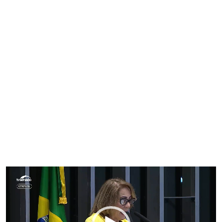
Tocador
de
vídeo