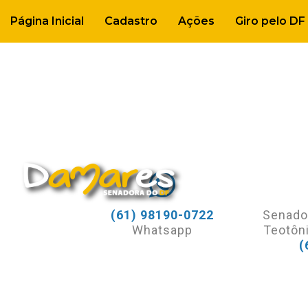
TAG
Página Inicial
Cadastro
Ações
Giro pelo DF
(61) 98190-0722
Senado
Whatsapp
Teotôni
(