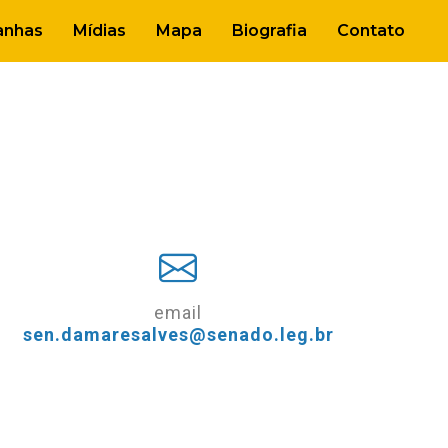
nhas
Mídias
Mapa
Biografia
Contato
email
sen.damaresalves@senado.leg.br