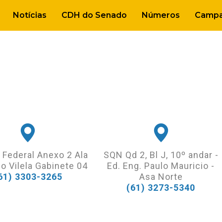
Notícias
CDH do Senado
Números
Campa
 Federal Anexo 2 Ala
SQN Qd 2, Bl J, 10º andar -
o Vilela Gabinete 04
Ed. Eng. Paulo Mauricio -
61) 3303-3265
Asa Norte
(61) 3273-5340