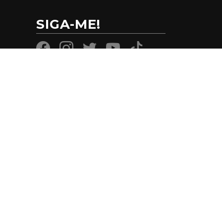
SIGA-ME!
CONTATO
SENADO FEDERAL ANEXO 2 ALA
TEOTÔNIO VILELA GABINETE 04
(61) 3303-3265
SEN.DAMARESALVES@SENADO.LEG
.BR