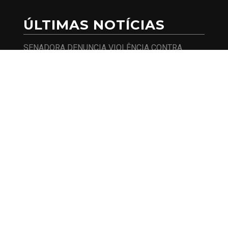
ÚLTIMAS NOTÍCIAS
SENADORA DENUNCIA VIOLÊNCIA CONTRA
AGENTES DE SAÚDE INDÍGENA E COBRA
SEGURANÇA
SENADORA QUER SABER SE HOUVE FALHA DO
GOVERNO NA PREVENÇÃO A FRAUDE DE
CLONAGEM DE BENEFÍCIOS SOCIAIS
GOVERNO LULA É ALVO DO SENADO POR RISCO
DE SUPERENDIVIDAMENTO DAS FAMÍLIAS COM
PROGRAMA DE CRÉDITO PARA REFORMAS