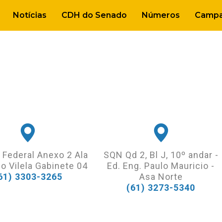
Notícias
CDH do Senado
Números
Campa
 Federal Anexo 2 Ala
SQN Qd 2, Bl J, 10º andar -
o Vilela Gabinete 04
Ed. Eng. Paulo Mauricio -
61) 3303-3265
Asa Norte
(61) 3273-5340