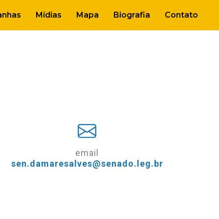
nhas
Mídias
Mapa
Biografia
Contato
email
sen.damaresalves@senado.leg.br