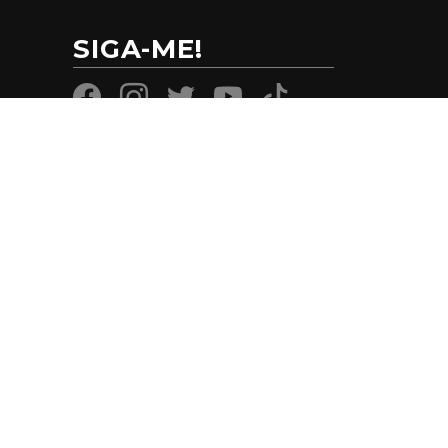
SIGA-ME!
CONTATO
SENADO FEDERAL ANEXO 2 ALA
TEOTÔNIO VILELA GABINETE 04
(61) 3303-3265
SEN.DAMARESALVES@SENADO.LEG
.BR