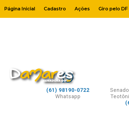
TAG
Página Inicial
Cadastro
Ações
Giro pelo DF
(61) 98190-0722
Senado
Whatsapp
Teotôni
(