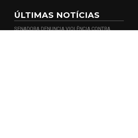
ÚLTIMAS NOTÍCIAS
SENADORA DENUNCIA VIOLÊNCIA CONTRA
AGENTES DE SAÚDE INDÍGENA E COBRA
SEGURANÇA
SENADORA QUER SABER SE HOUVE FALHA DO
GOVERNO NA PREVENÇÃO A FRAUDE DE
CLONAGEM DE BENEFÍCIOS SOCIAIS
GOVERNO LULA É ALVO DO SENADO POR RISCO
DE SUPERENDIVIDAMENTO DAS FAMÍLIAS COM
PROGRAMA DE CRÉDITO PARA REFORMAS