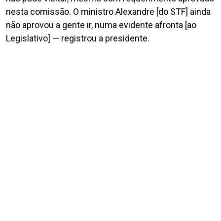
nesta comissão. O ministro Alexandre [do STF] ainda
não aprovou a gente ir, numa evidente afronta [ao
Legislativo] — registrou a presidente.
O senador Girão afirmou que voltou muito impactado
da Argentina. Ele disse que pretende fazer uma outra
visita, pois o caso é “gravíssimo”. De acordo com
Girão, o governo Milei sabe “da perseguição política”
que ocorre no Brasil.