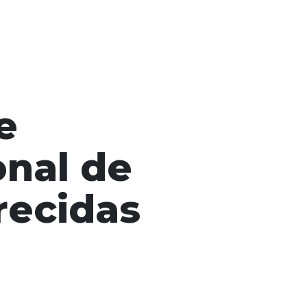
e
onal de
recidas