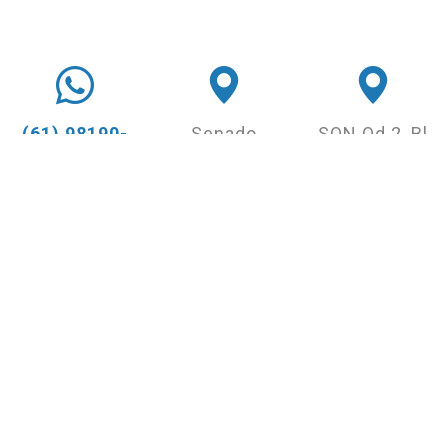
(61) 98190-
Senado
SQN Qd 2, Bl
0722
Federal Anexo
J, 10º andar -
Whatsapp
2 Ala
Ed. Eng. Paulo
Teotônio
Mauricio -
Vilela
Asa Norte
Gabinete 04
(61) 3273-
(61) 3303-
5340
3265