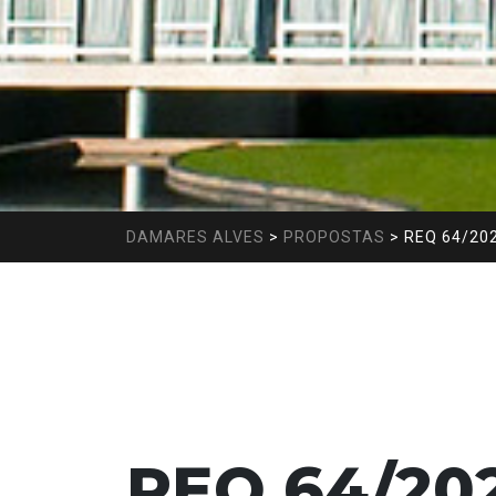
DAMARES ALVES
>
PROPOSTAS
>
REQ 64/20
REQ 64/20