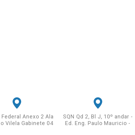
 Federal Anexo 2 Ala
SQN Qd 2, Bl J, 10º andar -
o Vilela Gabinete 04
Ed. Eng. Paulo Mauricio -
61) 3303-3265
Asa Norte