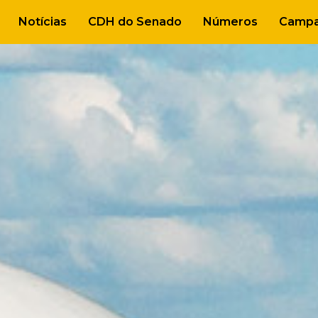
Notícias
CDH do Senado
Números
Campa