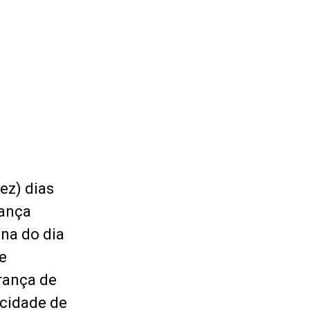
ez) dias
rança
ana do dia
e
rança de
 cidade de