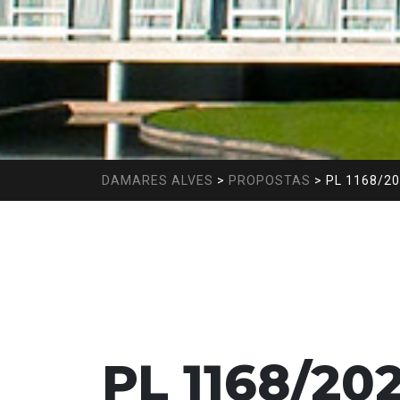
DAMARES ALVES
>
PROPOSTAS
>
PL 1168/2
PL 1168/20