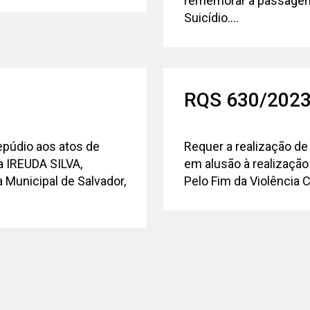
rememorar a passagem
Suicídio....
RQS 630/202
epúdio aos atos de
Requer a realização de
a IREUDA SILVA,
em alusão à realizaçã
 Municipal de Salvador,
Pelo Fim da Violência C