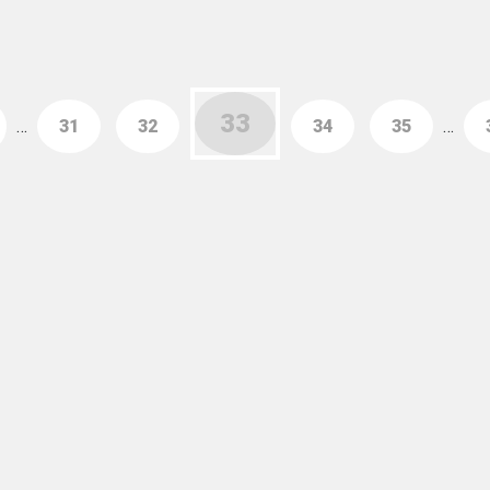
33
…
31
32
34
35
…