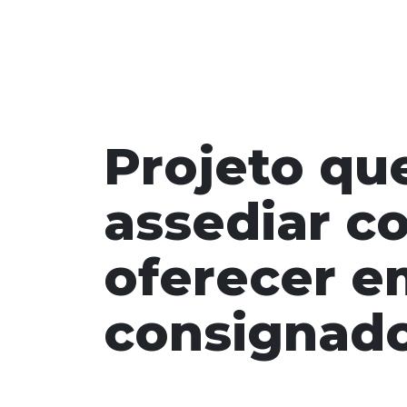
Projeto qu
assediar c
oferecer e
consignad