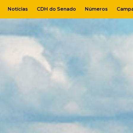
Notícias
CDH do Senado
Números
Campa