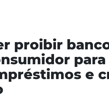
er proibir banc
onsumidor para
mpréstimos e c
o