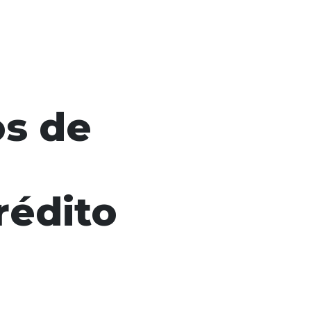
os de
rédito