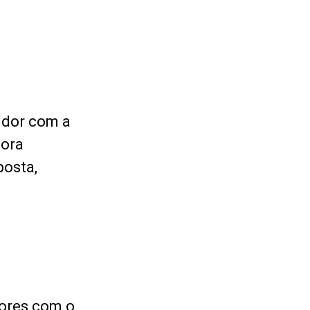
idor com a
dora
posta,
dores com o