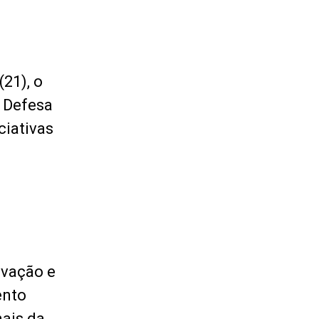
21), o
e Defesa
ciativas
ovação e
ento
nais da