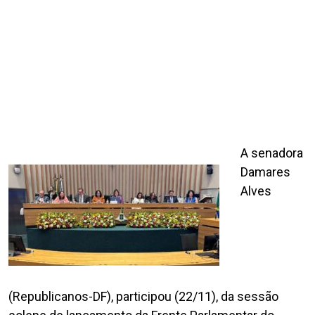
A senadora
Damares
Alves
(Republicanos-DF), participou (22/11), da sessão