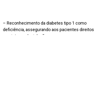
– Reconhecimento da diabetes tipo 1 como
deficiência, assegurando aos pacientes direitos
previstos na legislação;
– Indenização para famílias de crianças com
microcefalia causada pelo vírus da Zika durante a
gestação;