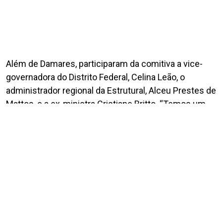
Além de Damares, participaram da comitiva a vice-
governadora do Distrito Federal, Celina Leão, o
administrador regional da Estrutural, Alceu Prestes de
Mattos, e a ex-ministra Cristiane Britto. “Temos um
sonho em comum: que a Cidade Estrutural seja cada
vez mais um lugar de acolhimento, proteção e
oportunidades, especialmente para as mulheres”,
ressaltou Cristiane Britto.